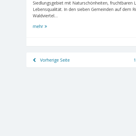
Siedlungsgebiet mit Naturschönheiten, fruchtbaren L
Lebensqualität. In den sieben Gemeinden auf dem 
Waldviertel…
Region
mehr
Manhartsberg
Seitennummerierung
Vorherige Seite
1
der
Beiträge