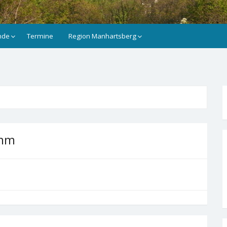
nde
Termine
Region Manhartsberg
amm