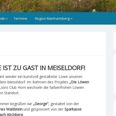
nde
Termine
Region Manhartsberg
 IST ZU GAST IN MEISELDORF!
ert wieder ein kunstvoll gestalteter Löwe unseren
Klein-Meiseldorf. Im Rahmen des Projekts
„Die Löwen
Lions Club Horn wechseln die farbenfrohen Löwen
ren Standort.
ommer begrüßen wir
„George“
, gestaltet von der
nes Waldstein
und gesponsert von der
Sparkasse
ach-Kirchberg
.