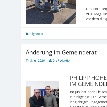
Das Foto zei
VDir. Mag. He
vor dem dies
Allgemein
Änderung im Gemeinderat
3. Juli 2026
Die Redaktion
PHILIPP HOH
IM GEMEINDE
Im Juni hat Karin Flei
zurückgelegt. Die Gemein
langjähriges Engagement
Einsatz zum Wohle der