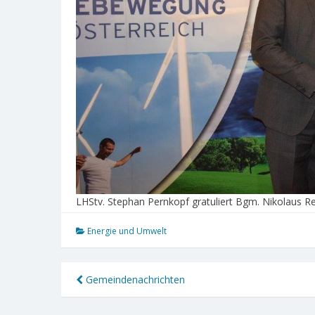
LHStv. Stephan Pernkopf gratuliert Bgm. Nikolaus R
Energie und Umwelt
Beitragsnavigation
Gemeindenachrichten