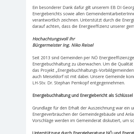
Ein besonderer Dank dafür gilt unserem EB DI Georg 
Energieberichts sowie allen GemeindemitarbeiterInne
verantwortlich zeichnen. Unterstützt durch die Ene
darauf achten, dass die Energieeffizienz unserer g
Hochachtungsvoll Ihr
Bürgermeister Ing. Niko Reisel
Seit 2013 sind Gemeinden per NÖ Energieeffizienzges
Energiebuchhaltung zu überwachen. Um die Qualität de
das Projekt „Energiebuchhaltungs-Vorbildgemeinden“
auch Meiseldorf ist mit dabei. Unsere Gemeinde konn
LH-Stv. Dr. Stephan Pernkopf entgegennehmen.
Energiebuchhaltung und Energiebericht als Schlüssel
Grundlage für den Erhalt der Auszeichnung war ein u
Energieverbräuchen der Gemeindegebäude und Anlag
Vorschläge werden im Gemeinderat diskutiert, um so 
Unterstützung durch Energieberatung NÖ und Ener