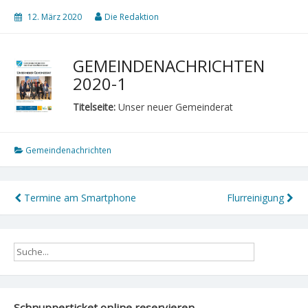
12. März 2020
Die Redaktion
GEMEINDENACHRICHTEN
2020-1
Titelseite:
Unser neuer Gemeinderat
Gemeindenachrichten
Beitragsnavigation
Termine am Smartphone
Flurreinigung
Schnupperticket online reservieren