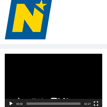
Video-
Player
00:00
02:27