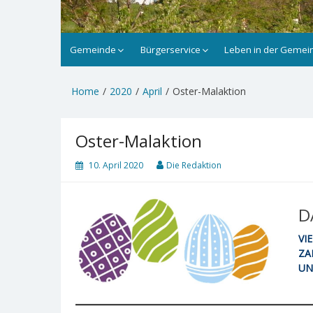
Gemeinde
Bürgerservice
Leben in der Gemei
Home
2020
April
Oster-Malaktion
Oster-Malaktion
10. April 2020
Die Redaktion
D
VI
ZA
UN