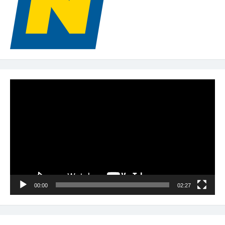
Video-
Player
00:00
02:27