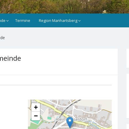
nde
Termine
Region Manhartsberg
nde
emeinde
+
−