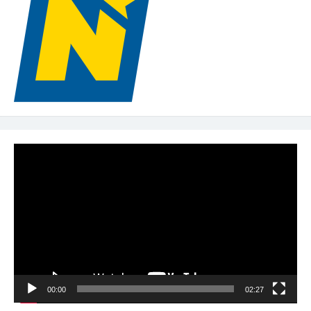
Video-
Player
00:00
02:27