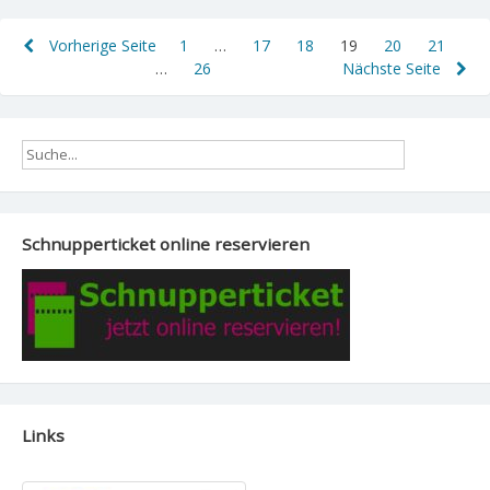
Seitennummerierung
Vorherige Seite
1
Page
…
17
Page
18
Page
19
Page
20
Page
21
Page
…
26
Page
Nächste Seite
der
Beiträge
Schnupperticket online reservieren
Links