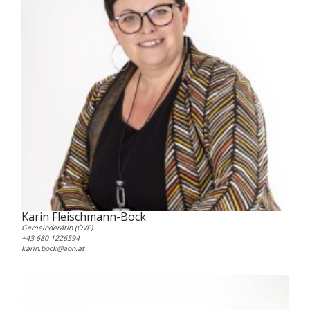
Karin Fleischmann-Bock
Gemeinderätin (ÖVP)
+43 680 1226594
karin.bock@aon.at