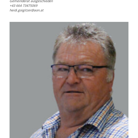
Gemeinderat ausgeschieden
+43 664 73475069
heidi.goigitzer@aon.at