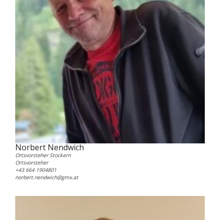
Norbert Nendwich
Ortsvorsteher Stockern
Ortsvorsteher
+43 664 1904801
norbert.nendwich@gmx.at