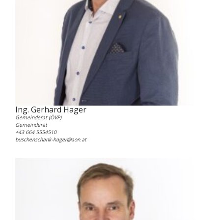
Ing. Gerhard Hager
Gemeinderat (ÖVP)
Gemeinderat
+43 664 5554510
buschenschank-hager@aon.at