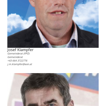
Josef Klampfer
Gemeinderat (FPÖ)
Gemeinderat
+43 664 3722776
j.m.klampfer@aon.at