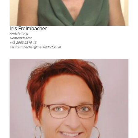
Iris Freimbacher
Amtsleitung
Gemeindeamt
+43 2983 2319 13
iris.freimbacher@meiseldorf.gv.at