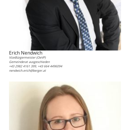
Erich Nendwich
VizeBürgermeister (OeVP)
Gemeinderat ausgeschieden
+43 2982 4161 399, +43 664 4496094
nendwich.erich@berger.at