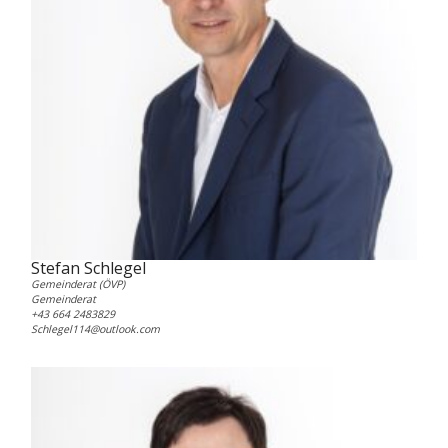
Stefan Schlegel
Gemeinderat (ÖVP)
Gemeinderat
+43 664 2483829
Schlegel114@outlook.com