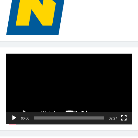
Video-
Player
00:00
02:27