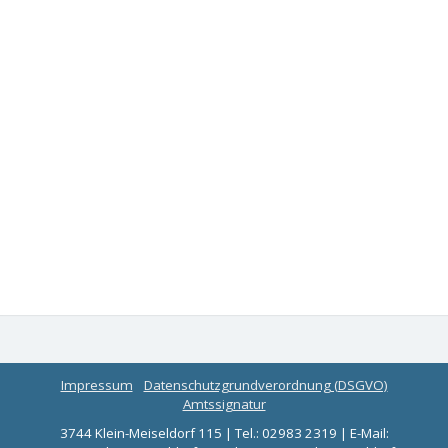
Impressum
Datenschutzgrundverordnung (DSGVO)
Amtssignatur
3744 Klein-Meiseldorf 115 | Tel.: 02983 2319 | E-Mail: